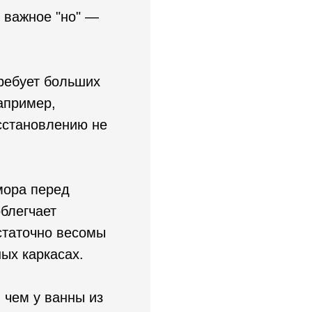
ь важное "но" —
требует больших
апример,
осстановлению не
мора перед
блегчает
статочно весомы
ных каркасах.
 чем у ванны из