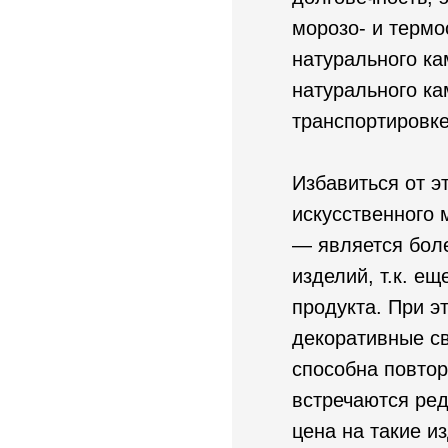
морозо- и термо
натурального ка
натурального ка
транспортировке
Избавиться от э
искусственного 
— является бол
изделий, т.к. е
продукта. При э
декоративные св
способна повтор
встречаются ред
цена на такие и