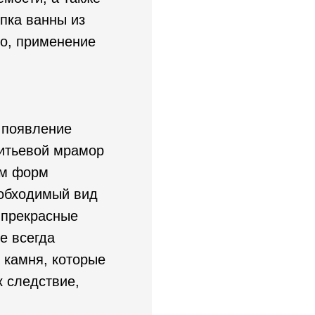
упка ванны из
го, применение
и появление
литьевой мрамор
ем форм
еобходимый вид
 прекрасные
е всегда
 камня, которые
к следствие,