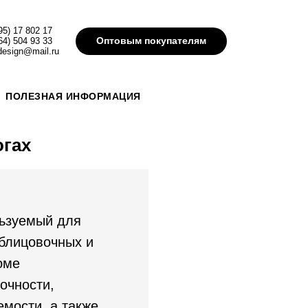
95) 17 802 17
Оптовым покупателям
64) 504 93 33
design@mail.ru
ПОЛЕЗНАЯ ИНФОРМАЦИЯ
огах
ьзуемый для
облицовочных и
оме
очности,
емости, а также