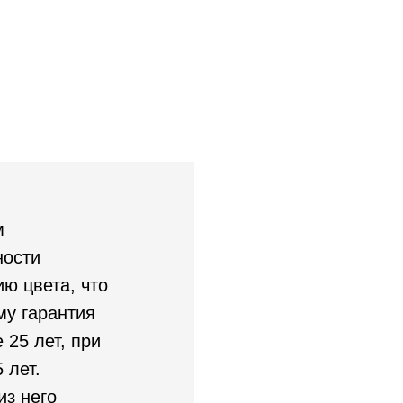
м
ности
ю цвета, что
му гарантия
 25 лет, при
 лет.
из него