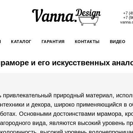
+7 (4
+7 (9
vanna.
И
КАТАЛОГ
ГАРАНТИЯ
КОНТАКТЫ
ВИДЕО
раморе и его искусственных анал
 привлекательный природный материал, испол
антехники и декора, широко применяющийся в 
аботах. Основными достоинствами мрамора, кр
лагородного вида, являются высокий уровень пр
экологичность, высокий уровень водонепроница