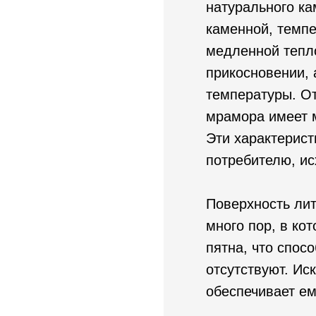
натурального ка
каменной, темпе
медленной тепл
прикосновении, 
температуры. От
мрамора имеет м
Эти характерист
потребителю, ис
Поверхность лит
много пор, в ко
пятна, что спос
отсутствуют. Ис
обеспечивает е