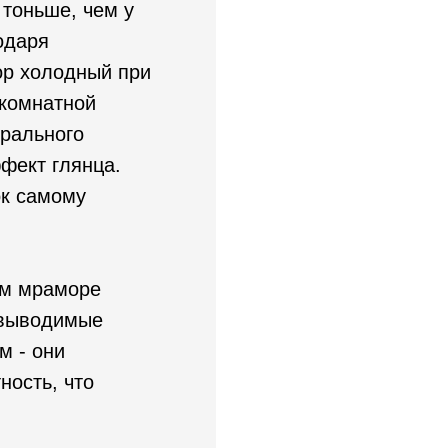
 тоньше, чем у
одаря
р холодный при
 комнатной
урального
фект глянца.
ок самому
ом мраморе
новыводимые
м - они
ность, что